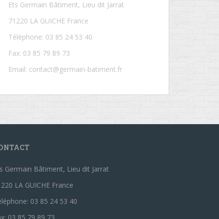
Ets Germain Bâtiment, Lieu dit Jarrat
71220 LA GUICHE France
Téléphone: 03 85 24 53 40
Fax: 03 85 79 89 73
Email:
contact@germain-batiment.fr
ONTACT
s Germain Bâtiment, Lieu dit Jarrat
1220 LA GUICHE France
léphone: 03 85 24 53 40
x: 03 85 79 89 73