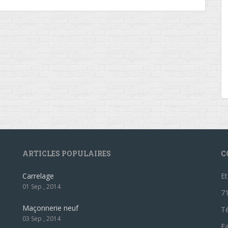
ARTICLES POPULAIRES
C
Carrelage
Et
01 Sep , 2014
7
Maçonnerie neuf
Té
03 Sep , 2014
Fa