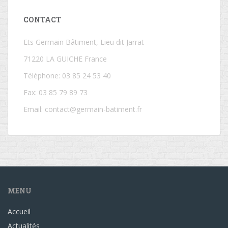
CONTACT
Ets Germain Bâtiment, Lieu dit Jarrat
71220 LA GUICHE France
Téléphone: 03 85 24 53 40
Fax: 03 85 79 89 73
Email:
contact@germain-batiment.fr
MENU
Accueil
Actualités