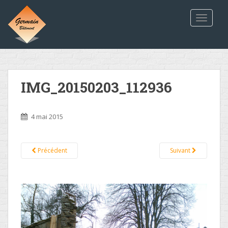
TOGGLE
IMG_20150203_112936
4 mai 2015
Précédent
Suivant