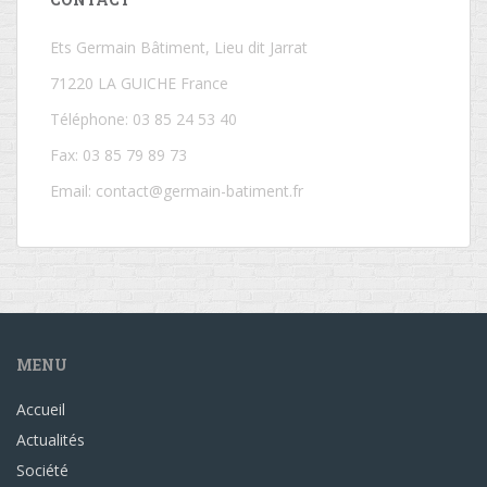
Ets Germain Bâtiment, Lieu dit Jarrat
71220 LA GUICHE France
Téléphone: 03 85 24 53 40
Fax: 03 85 79 89 73
Email:
contact@germain-batiment.fr
MENU
Accueil
Actualités
Société